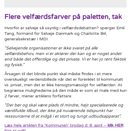
navigation
Flere velfærdsfarver på paletten, tak
Hvorfor er selveje så usynlig i velfærdsdebatten? spørger Emil
Tang, formand for Selveje Danmark og Charlotte Biil,
generalsekretær i MDI:
”Selvejende organisationer er ikke svaret på alle
velfærdsbehov, men vi er aktører der kan og er noget andet
end både det offentlige og det private. Vi er her jo rent faktisk
og fysisk.”
Årsagen til det blinde punkt skal måske findes i et mere
overskueligt verdensbillede når det er forenklet til kommunalt
vs. privat, men det er ikke hensigtsmæssigt for velfærden. At
begrænse mulighederne på den måde er som at male med kun
2 farver, mener artiklens forfattere:
”Der bør og skal være plads til mindre, højt specialiserede og
værdifulde tilbud, der ikke på nuværende tidspunkt har
ressourcerne til at indgå i et stort og tungt udbudsapparat”.
Læs hele artiklen fra ’Kommunen’ tirsdag d. 8. april –
klik HER
(link til pdf)