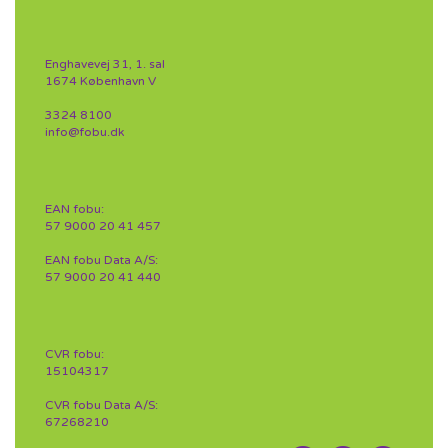
Enghavevej 31, 1. sal
1674 København V
3324 8100
info@fobu.dk
EAN fobu:
57 9000 20 41 457
EAN fobu Data A/S:
57 9000 20 41 440
CVR fobu:
15104317
CVR fobu Data A/S:
67268210