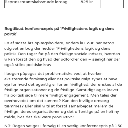
Repræsentantskabsmøde lørdag
825 kr.
Bogtilbud: konferencepris på 'Frivillighedens logik og dens
politik'
En af sidste års oplægsholdere, Anders la Cour, har netop
udgivet en bog der hedder 'Frivillighedens logik og dens
politik'. Den tager fat på den frivillige sociale indsats, hvordan
vi kan forstå den og hvad der udfordrer den – særligt når der
også stilles politiske krav.
I bogen påpeges det problematiske ved, at hverken
eksisterende forskning eller det politiske miljø synes at have
øje for hvad det egentlig er for en frivillighed, der ønskes af de
frivillige organisationer og de frivillige. Samtidigt øges kravet
fra politisk side til mere frivilligt engagement. Men tales der
overhovedet om det samme? Kan den frivillige omsorg
tæmmes? Eller skal vi til at forstå samarbejdet mellem de
frivillige, deres organisationer og det offentlige på en helt ny
måde, hvis det skal være produktivt?
NB: Bogen sælges i forsalg til en særlig konferencepris på 150