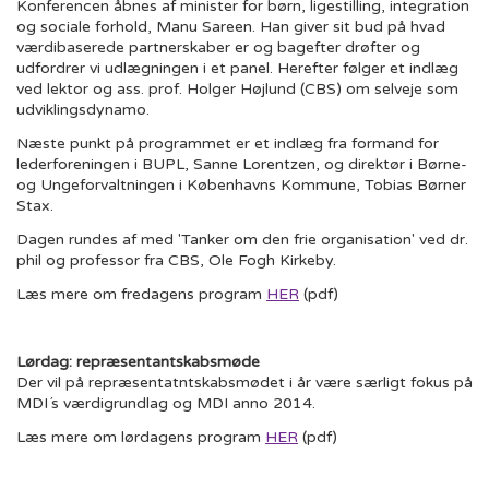
Konferencen åbnes af minister for børn, ligestilling, integration
og sociale forhold, Manu Sareen. Han giver sit bud på hvad
værdibaserede partnerskaber er og bagefter drøfter og
udfordrer vi udlægningen i et panel. Herefter følger et indlæg
ved lektor og ass. prof. Holger Højlund (CBS) om selveje som
udviklingsdynamo.
Næste punkt på programmet er et indlæg fra formand for
lederforeningen i BUPL, Sanne Lorentzen, og direktør i Børne-
og Ungeforvaltningen i Københavns Kommune, Tobias Børner
Stax.
Dagen rundes af med 'Tanker om den frie organisation' ved dr.
phil og professor fra CBS, Ole Fogh Kirkeby.
Læs mere om fredagens program
HER
(pdf)
Lørdag: repræsentantskabsmøde
Der vil på repræsentatntskabsmødet i år være særligt fokus på
MDI´s værdigrundlag og MDI anno 2014.
Læs mere om lørdagens program
HER
(pdf)