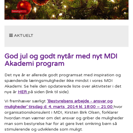
Toggle
AKTUELT
navigation
God jul og godt nytår med nyt MDI
Akademi program
Det nye år er allerede godt programsat med inspiration og
spændende læringsmuligheder ikke mindst i vores MDI
Akademi. Se hele den opdaterede liste over aktiviteter i det
nye år
HER
på siden (link til side).
Vi fremhæver særligt
’Bestyrelsens arbejde - ansvar og
muligheder’ tirsdag d. 4. marts 2014 kl. 18:00 – 21:00
hvor
organisationskonsulent i MDI, Kirsten Birk Olsen, forklarer
hvordan man værner om det ansvar og griber de muligheder
man som bestyrelse har for at gøre livet omkring børn så
stimulerende og udviklende som muligt.