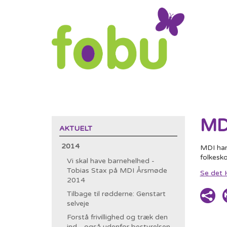
MDI
AKTUELT
2014
MDI har
folkesk
Vi skal have barnehelhed -
Tobias Stax på MDI Årsmøde
Se det 
2014
Tilbage til rødderne: Genstart
selveje
Forstå frivillighed og træk den
ind - også udenfor bestyrelsen