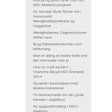
God jul og godt nytår med nyt
MDI Akademi program
Ny Nordisk Skole flytter ind i
Husumvold
Menighedsbørnehave og
Vuggestue
Menighedernes Daginstitutioner
skifter navn
Brug folkeskolereformen som
løftestang
Man er aldrig en bedre leder end
det menneske man er
Hvor er vi på vej hen? -
Charlotte Biil på MDI Årsmøde
2014
Dynamik i bestyrelsen med
direkte invitationer
Til ministermøde om det gode
børneliv i dagtilbud
Ny opgavefordeling i MDI’s
direktion