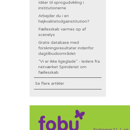
Idéer til sprogudvikling i
institutionerne
Arbejder du i en
højkvalitetsdgainstitution?
Fællesskab varmes op af
scenelys
Gratis database med
forskningsresultater indenfor
dagtilbudsområdet
”Vi er ikke ligeglade” - ledere fra
netværket Spinderiet om
fællesskab
Se flere artikler
Enghavevej 31, 1. sal