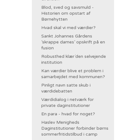
Blod, sved og savsmuld -
Historien om opstart af
Børnehytten
Hvad skal vi med værdier?
Sankt Johannes Gårdens
’skrappe dames’ opskrift på en
fusion
Robusthed klær´den selvejende
institution
Kan værdier blive et problem i
samarbejdet med kommunen?
Pinligt navn satte skub i
værdidebatten
Værdidialog i netværk for
private daginstitutioner
En para - hvad for noget?
Haslev Menigheds
Daginstitutioner forbinder børns
sommerfritidstilbud i camp