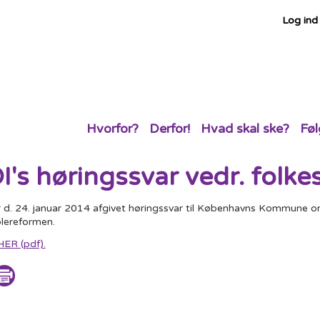
Log ind
Hvorfor?
Derfor!
Hvad skal ske?
Føl
's høringssvar vedr. folk
 d. 24. januar 2014 afgivet høringssvar til Københavns Kommune om
olereformen.
HER (pdf).